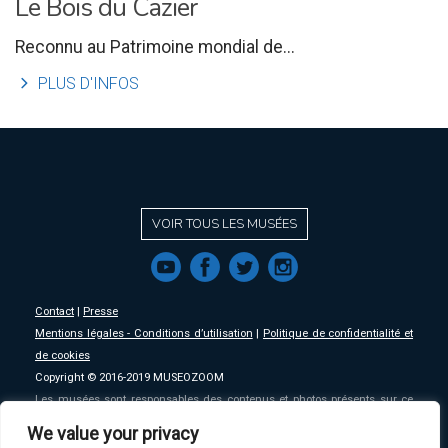
Le Bois du Cazier
Reconnu au Patrimoine mondial de...
l
PLUS D'INFOS
VOIR TOUS LES MUSÉES
f
a
b
e
Contact
|
Presse
Mentions légales - Conditions d’utilisation
|
Politique de confidentialité et
de cookies
Copyright © 2016-2019 MUSEOZOOM
Les musées sont responsables des contenus et photos présents sur ce
site, MSW se décharge de toute responsabilité sur ceux-ci.
We value your privacy