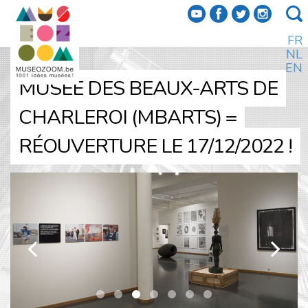
f
a
b
e
FR
NL
EN
MUSÉE DES BEAUX-ARTS DE
CHARLEROI (MBARTS) =
RÉOUVERTURE LE 17/12/2022 !
k
l