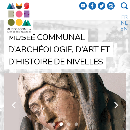
f
a
b
e
FR
NL
EN
MUSÉE COMMUNAL
D’ARCHÉOLOGIE, D’ART ET
D’HISTOIRE DE NIVELLES
k
l