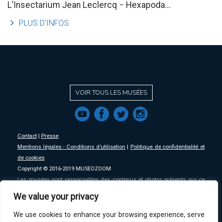
L’Insectarium Jean Leclercq − Hexapoda...
l
PLUS D'INFOS
VOIR TOUS LES MUSÉES
f
a
b
e
Contact
|
Presse
Mentions légales - Conditions d’utilisation
|
Politique de confidentialité et
de cookies
Copyright © 2016-2019 MUSEOZOOM
Les musées sont responsables des contenus et photos présents sur ce
site, MSW se décharge de toute responsabilité sur ceux-ci.
We value your privacy
We use cookies to enhance your browsing experience, serve
An initative of
MSW
.