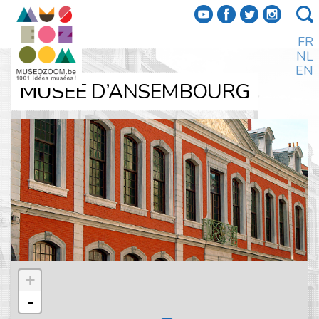
f
a
b
e
FR
NL
EN
MUSÉE D’ANSEMBOURG
+
-