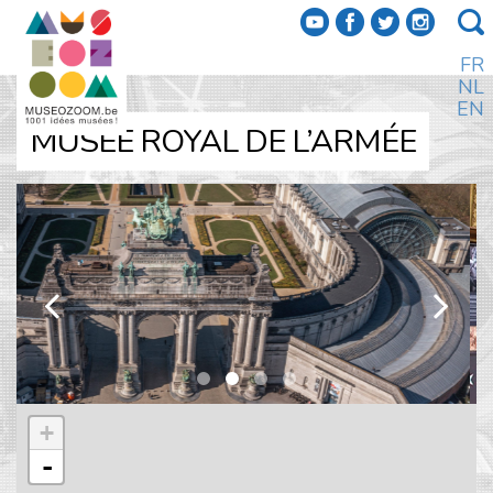
f
a
b
e
FR
NL
EN
MUSÉE ROYAL DE L’ARMÉE
k
l
+
-