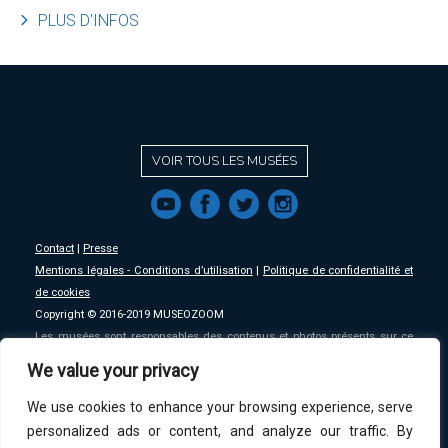
l
PLUS D'INFOS
VOIR TOUS LES MUSÉES
f
a
b
e
Contact
|
Presse
Mentions légales - Conditions d’utilisation
|
Politique de confidentialité et
de cookies
Copyright © 2016-2019 MUSEOZOOM
Les musées sont responsables des contenus et photos présents sur ce
site, MSW se décharge de toute responsabilité sur ceux-ci.
We value your privacy
We use cookies to enhance your browsing experience, serve
An initative of
MSW
.
personalized ads or content, and analyze our traffic. By