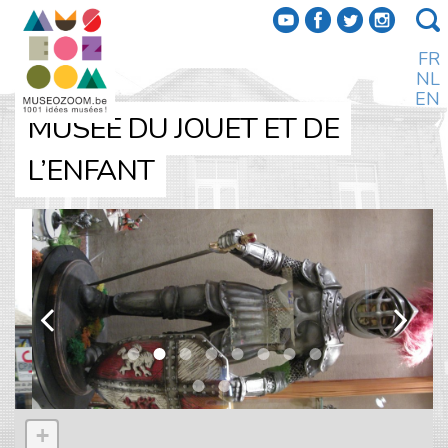
f
a
b
e
FR
NL
EN
MUSÉE DU JOUET ET DE
L’ENFANT
k
l
+