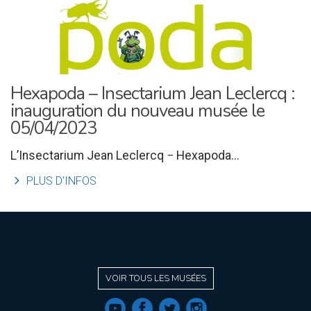
Hexapoda – Insectarium Jean Leclercq :
inauguration du nouveau musée le
05/04/2023
L’Insectarium Jean Leclercq − Hexapoda...
l
PLUS D'INFOS
VOIR TOUS LES MUSÉES
f
a
b
e