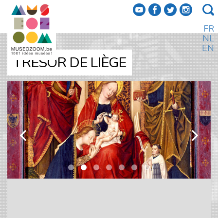
f
a
b
e
FR
NL
EN
TRÉSOR DE LIÈGE
k
l