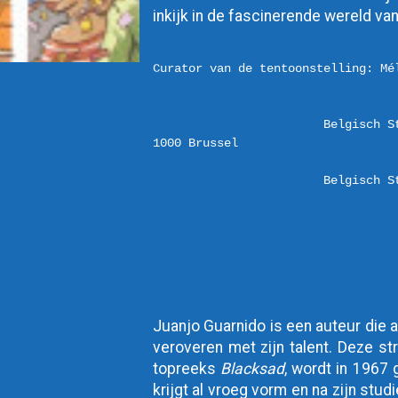
inkijk in de fascinerende wereld v
Curator van de tentoonstelling: Mél
Belgisch S
Belgisch S
iCalendar
Google Calendar
Outlook
Outlook Online
Yahoo! Calendar
Juanjo Guarnido is een auteur die a
veroveren met zijn talent. Deze st
topreeks
Blacksad
, wordt in 1967 
krijgt al vroeg vorm en na zijn stu