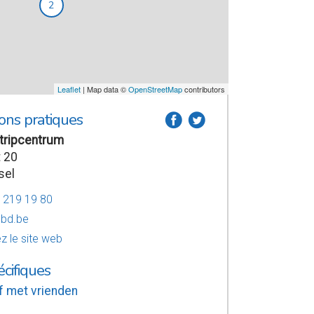
2
Leaflet
| Map data ©
OpenStreetMap
contributors
ons pratiques
a
b
tripcentrum
 20
sel
2 219 19 80
bbd.be
z le site web
écifiques
f met vrienden