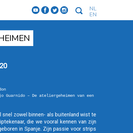
NL
f
a
b
e
EN
EHEIMEN
20
don
jo Guarnido – De ateliergeheimen van een 
 snel zowel binnen- als buitenland wist te 
iptekenaar, die we vooral kennen van zijn 
geboren in Spanje. Zijn passie voor strips 