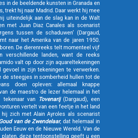
dies in de beeldende kunsten in Granada en 
, trekt hij naar Madrid. Daar werkt hij mee 
ij uiteindelijk aan de slag kan in de Walt 
en met Juan Diaz Canales als scenarist 
Ergens tussen de schaduwen' (Dargaud, 
mt naar het Amerika van de jaren 1950. 
eboren. De dierenreeks telt momenteel vijf 
n verschillende landen, want de reeks 
arnido valt op door zijn aquareltekeningen 
gevoel in zijn tekeningen te verwerken. 
de steegjes in somberheid hullen tot de 
ans doen opleven: allemaal knappe 
an de maestro de lezer helemaal in het 
e tekenaar van 
Tovenarij
 (Dargaud), een 
onturen vertelt van een feetje in het land 
 hij zich met Alain Ayroles als scenarist 
Goud van de Zwendelaar
, dat helemaal in 
ouden Eeuw en de Nieuwe Wereld. Van de 
 platen, deze tentoonstelling geeft u een 