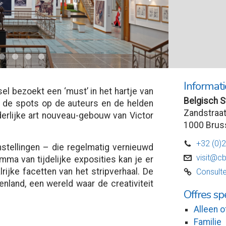
Informati
el bezoekt een ‘must’ in het hartje van
2
Belgisch S
m de spots op de auteurs en de helden
Zandstraat
erlijke art nouveau-gebouw van Victor
1000 Brus
+32 (0)
D
stellingen – die regelmatig vernieuwd
visit@c
v
ma van tijdelijke exposities kan je er
ijke facetten van het stripverhaal. De
Consulte
C
land, een wereld waar de creativiteit
Offres sp
Alleen o
Familie