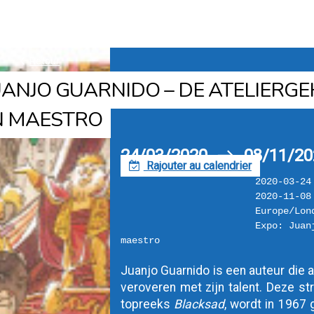
k
Retour
UANJO GUARNIDO – DE ATELIERG
N MAESTRO
24/03/2020
08/11/20
h
Rajouter au calendrier
F
2020-03-24
2020-11-08
Europe/Lon
Expo: Juan
maestro
Juanjo Guarnido is een auteur die al
veroveren met zijn talent. Deze str
topreeks 
Blacksad
, wordt in 1967 