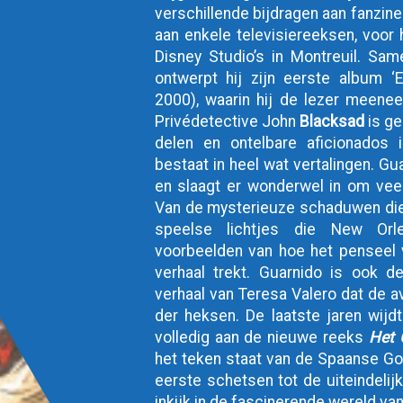
verschillende bijdragen aan fanzines
aan enkele televisiereeksen, voor h
Disney Studio’s in Montreuil. Sa
ontwerpt hij zijn eerste album 
2000), waarin hij de lezer meene
Privédetective John
Blacksad
is ge
delen en ontelbare aficionados 
bestaat in heel wat vertalingen. Gu
en slaagt er wonderwel in om veel
Van de mysterieuze schaduwen die 
speelse lichtjes die New Orl
voorbeelden van hoe het penseel 
verhaal trekt. Guarnido is ook 
verhaal van Teresa Valero dat de av
der heksen. De laatste jaren wijdt
volledig aan de nieuwe reeks
Het 
het teken staat van de Spaanse G
eerste schetsen tot de uiteindelij
inkijk in de fascinerende wereld v