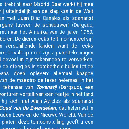
, trekt hij naar Madrid. Daar werkt hij mee
ij uiteindelijk aan de slag kan in de Walt
men met Juan Diaz Canales als scenarist
‘Ergens tussen de schaduwen’ (Dargaud,
emt naar het Amerika van de jaren 1950.
boren. De dierenreeks telt momenteel vijf
in verschillende landen, want de reeks
arnido valt op door zijn aquareltekeningen
 gevoel in zijn tekeningen te verwerken.
de steegjes in somberheid hullen tot de
eans doen opleven: allemaal knappe
van de maestro de lezer helemaal in het
de tekenaar van
Tovenarij
(Dargaud), een
onturen vertelt van een feetje in het land
 hij zich met Alain Ayroles als scenarist
Goud van de Zwendelaar
, dat helemaal in
ouden Eeuw en de Nieuwe Wereld. Van de
k platen, deze tentoonstelling geeft u een
an een groot hedendaagse auteur!