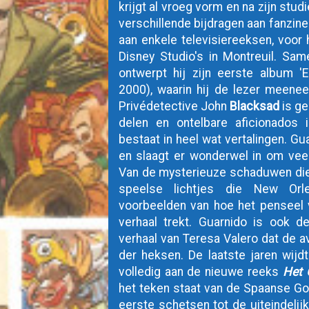
krijgt al vroeg vorm en na zijn stu
verschillende bijdragen aan fanzines
aan enkele televisiereeksen, voor h
Disney Studio's in Montreuil. Sam
ontwerpt hij zijn eerste album '
2000), waarin hij de lezer meenee
Privédetective John 
Blacksad
 is g
delen en ontelbare aficionados i
bestaat in heel wat vertalingen. Gu
en slaagt er wonderwel in om veel 
Van de mysterieuze schaduwen die 
speelse lichtjes die New Orle
voorbeelden van hoe het penseel v
verhaal trekt. Guarnido is ook d
verhaal van Teresa Valero dat de av
der heksen. De laatste jaren wijdt
volledig aan de nieuwe reeks 
Het 
het teken staat van de Spaanse G
eerste schetsen tot de uiteindelijk