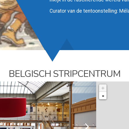
Curator van de tentoonstelling: Mél
BELGISCH STRIPCENTRUM
+
-
l