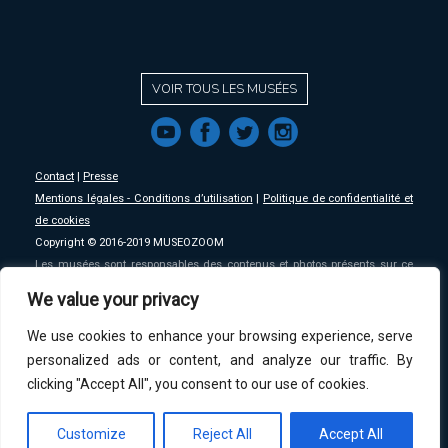
VOIR TOUS LES MUSÉES
f
a
b
e
Contact
|
Presse
Mentions légales - Conditions d’utilisation
|
Politique de confidentialité et
de cookies
Copyright © 2016-2019 MUSEOZOOM
Les musées sont responsables des contenus et photos présents sur ce
site, MSW se décharge de toute responsabilité sur ceux-ci.
We value your privacy
We use cookies to enhance your browsing experience, serve
An initative of
MSW
.
personalized ads or content, and analyze our traffic. By
clicking "Accept All", you consent to our use of cookies.
Customize
Reject All
Accept All