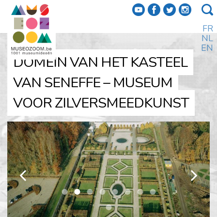
f
a
b
e
FR
NL
EN
DOMEIN VAN HET KASTEEL
VAN SENEFFE – MUSEUM
VOOR ZILVERSMEEDKUNST
k
l