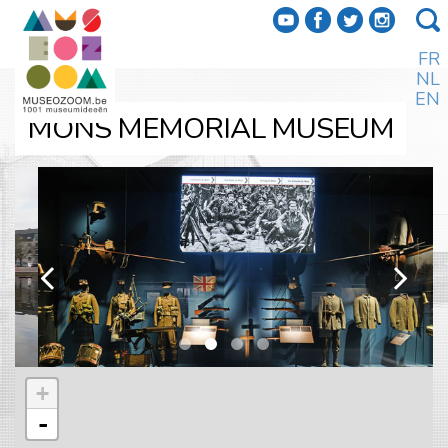
f
a
b
e
FR
NL
EN
MONS MEMORIAL MUSEUM
k
l
+
-