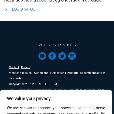
Het Industriemuseum kreeg onderdak in de oude...
l
PLUS D'INFOS
VOIR TOUS LES MUSÉES
f
a
b
e
Contact
|
Presse
Mentions légales - Conditions d’utilisation
|
Politique de confidentialité et
de cookies
Copyright © 2016-2019 MUSEOZOOM
Les musées sont responsables des contenus et photos présents sur ce
site, MSW se décharge de toute responsabilité sur ceux-ci.
We value your privacy
We use cookies to enhance your browsing experience, serve
An initative of
MSW
.