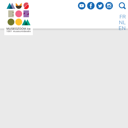
f
a
b
e
FR
NL
EN