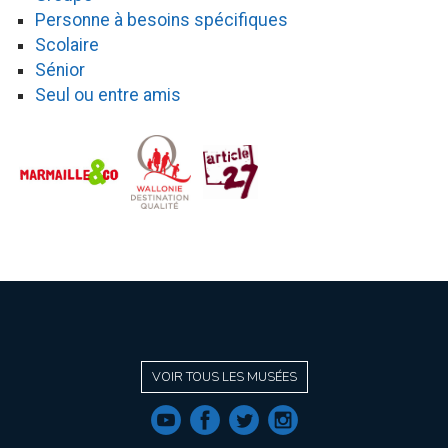
Personne à besoins spécifiques
Scolaire
Sénior
Seul ou entre amis
VOIR TOUS LES MUSÉES
f
a
b
e