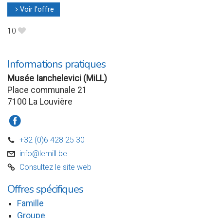
Voir l'offre
l
10
B
Informations pratiques
Musée Ianchelevici (MiLL)
Place communale 21
7100 La Louvière
a
+32 (0)6 428 25 30
D
info@lemill.be
v
Consultez le site web
C
Offres spécifiques
Famille
Groupe