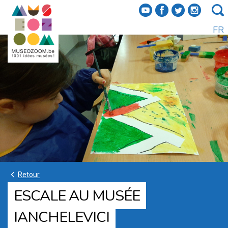
f
a
b
e
FR
k
Retour
ESCALE AU MUSÉE
IANCHELEVICI