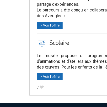
partage d’expériences.
Le parcours a été conçu en collabora
des Aveugles ».
Voir l'offre
l
J
Scolaire
Le musée propose un programme 
d’animations et d’ateliers aux thèmes
des œuvres. Pour les enfants de la 1è
Voir l'offre
l
7
B