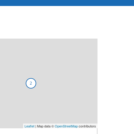
2
Leaflet
| Map data ©
OpenStreetMap
contributors