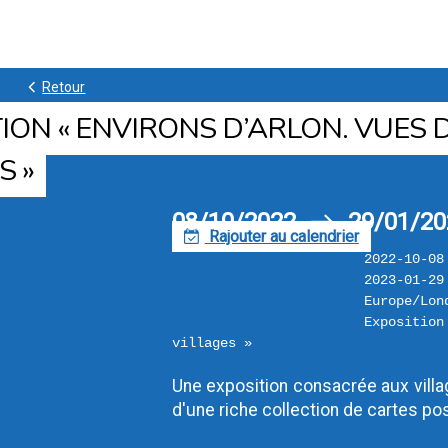
k
Retour
ION « ENVIRONS D’ARLON. VUES 
S »
08/10/2022
29/01/20
h
Rajouter au calendrier
F
2022-10-08
2023-01-29
Europe/Lon
Exposition
villages »
Une exposition consacrée aux villag
d'une riche collection de cartes po