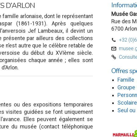
Informati
YS D’ARLON
Musée Ga
famille arlonaise, dont le représentant
Rue des M
aspar (1861-1931). Après quelques
6700 Arlon
l’anversois Jef Lambeaux, il devint un
 présente par ailleurs des collections
+32 (0)
D
sse n’est autre que le célèbre retable de
musee.g
v
nversoise du début du XVIème siècle.
Consulte
C
organisées chaque année ; elles sont
 d’Arlon.
Offres sp
Famille
Groupe
Personn
Scolaire
entes ou des expositions temporaires
Seul ou
es visites guidées se font uniquement
 l’avance. Elles peuvent également se
rture du musée (contact téléphonique