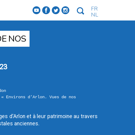
FR
f
a
b
e
NL
DE NOS
23
don
 « Environs d’Arlon. Vues de nos 
es d'Arlon et à leur patrimoine au travers 
stales anciennes.