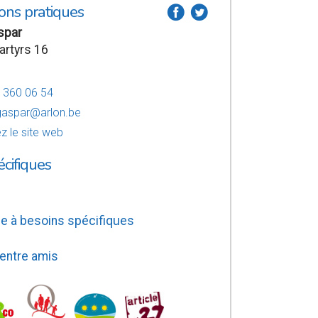
ons pratiques
a
b
spar
artyrs 16
6 360 06 54
aspar@arlon.be
z le site web
écifiques
e à besoins spécifiques
 entre amis