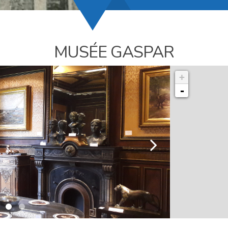
MUSÉE GASPAR
+
-
l