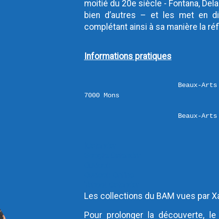
moitié du 20e siècle - Fontana, Dela
bien d’autres – et les met en d
complétant ainsi à sa manière la réfl
Informations pratiques
Beaux-Arts
Beaux-Arts
iCalendar
Google Calendar
Outlook
Outlook Online
Yahoo! Calendar
Les collections du BAM vues par X
Pour prolonger la découverte, l