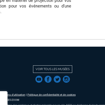
ipé en matériel de projection pour vos
ption pour vos événements ou d’une
.
VOIR TOUS LES MUSÉES
f
a
b
e
nditions d’utilisation
|
Politique de confidentialité et de cookies
2019 MUSEOZOOM