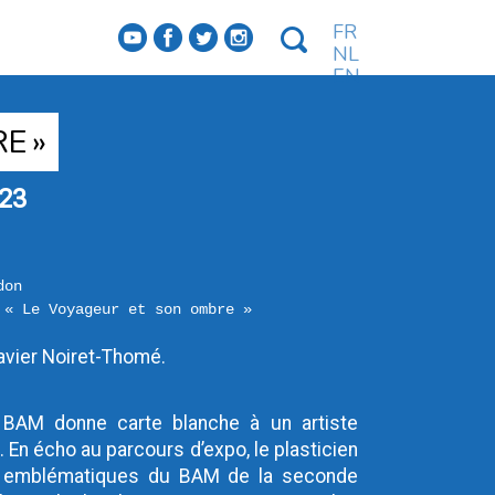
FR
f
a
b
e
NL
EN
E »
23
don
 « Le Voyageur et son ombre »
avier Noiret-Thomé.
 BAM donne carte blanche à un artiste 
é
. En écho au parcours d’expo, le plasticien 
ns emblématiques du BAM de la seconde 