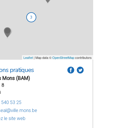
3
Leaflet
| Map data ©
OpenStreetMap
contributors
ons pratiques
a
b
s Mons (BAM)
 8
s
6 540 53 25
eal@ville.mons.be
z le site web