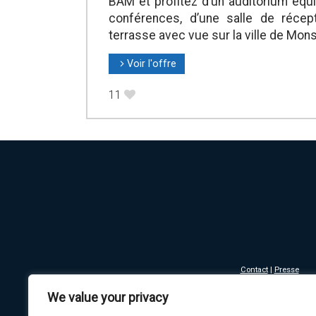
BAM et profitez d’un auditorium équ
conférences, d’une salle de réce
terrasse avec vue sur la ville de Mons
Voir l'offre
l
11
B
Contact
|
Presse
Mentions légales - Co
We value your privacy
Copyright © 2016-