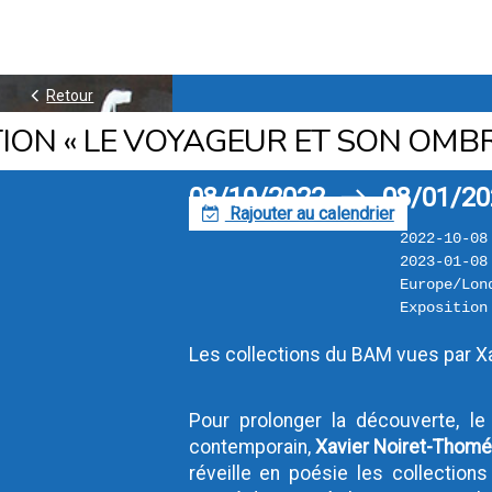
k
Retour
ION « LE VOYAGEUR ET SON OMBR
08/10/2022
08/01/20
h
Rajouter au calendrier
F
2022-10-08
2023-01-08
Europe/Lon
Exposition
Les collections du BAM vues par X
Pour prolonger la découverte, le
contemporain, 
Xavier Noiret-Thom
réveille en poésie les collectio