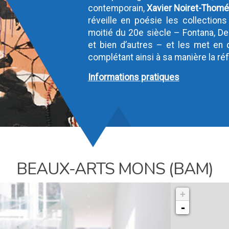
contemporain,
Xavier Noiret-Thom
réveille en poésie les collecti
moitié du 20e siècle – Fontana, De
et bien d’autres – et les met en
complétant ainsi à sa manière la réfl
Informations pratiques
BEAUX-ARTS MONS (BAM)
+
-