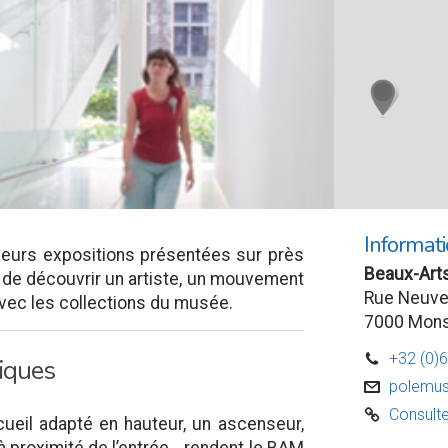
Informati
ieurs expositions présentées sur près
Beaux-Art
n de découvrir un artiste, un mouvement
Rue Neuve
avec les collections du musée.
7000 Mon
+32 (0)
D
fiques
polemus
v
Consulte
C
cueil adapté en hauteur, un ascenseur,