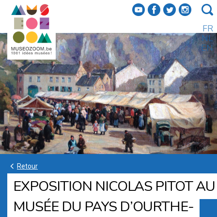
f
a
b
e
FR
NL
EN
k
Retour
EXPOSITION NICOLAS PITOT AU
MUSÉE DU PAYS D’OURTHE-