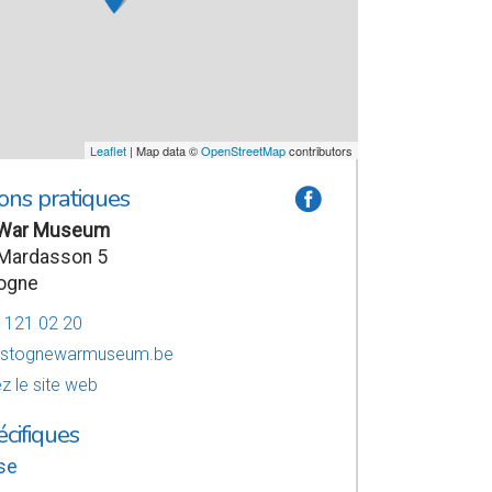
Leaflet
| Map data ©
OpenStreetMap
contributors
ons pratiques
a
 War Museum
 Mardasson 5
ogne
6 121 02 20
astognewarmuseum.be
z le site web
écifiques
se