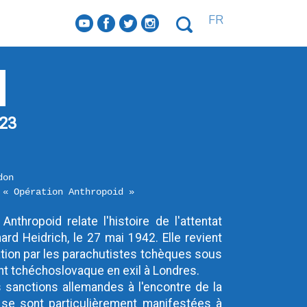
FR
f
a
b
e
23
don
 « Opération Anthropoid »
nthropoid relate l'histoire de l'attentat 
ard Heidrich, le 27 mai 1942. Elle revient 
ration par les parachutistes tchèques sous 
tchéchoslovaque en exil à Londres.

sanctions allemandes à l'encontre de la 
s se sont particulièrement manifestées à 