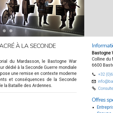
l
Informati
SACRÉ À LA SECONDE
Bastogne
Colline du
rial du Mardasson, le Bastogne War
6600 Bast
ur dédié à la Seconde Guerre mondiale
propose une remise en contexte moderne
+32 (0)
D
ments et conséquences de la Seconde
info@b
v
e la Bataille des Ardennes.
Consulte
C
Offres sp
Entrepri