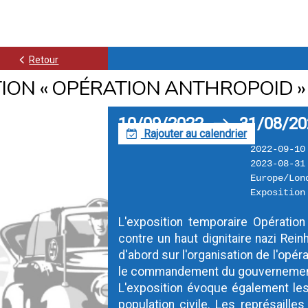
k
Retour
ION « OPÉRATION ANTHROPOID »
10/09/2022
31/08/20
h
Rajouter au calendrier
F
2022-09-10
2023-08-31
Europe/Lon
Exposition
L'exposition temporaire Opération A
contre un haut dignitaire nazi Reinh
d'abord sur l'organisation de l'opé
le commandement du gouvernement 
L'exposition évoque également les 
population civile. Les représaille