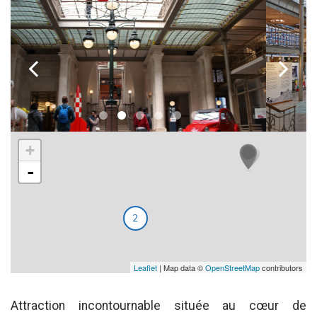
k
l
+
-
2
Leaflet
| Map data ©
OpenStreetMap
contributors
Attraction incontournable située au cœur de