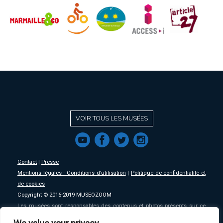
VOIR TOUS LES MUSÉES
f
a
b
e
Contact
|
Presse
Mentions légales - Conditions d’utilisation
|
Politique de confidentialité et
de cookies
Copyright © 2016-2019 MUSEOZOOM
Les musées sont responsables des contenus et photos présents sur ce
site, MSW se décharge de toute responsabilité sur ceux-ci.