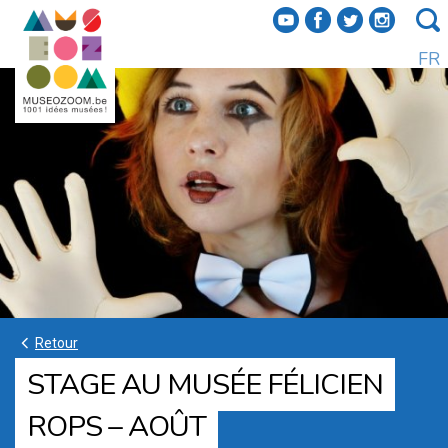
f
a
b
e
FR
k
Retour
STAGE AU MUSÉE FÉLICIEN
ROPS – AOÛT