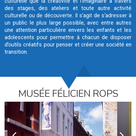
culturelle que la créativité et l’imaginaire à travers
des stages, des ateliers et toute autre activité
culturelle ou de découverte. Il s’agit de s’adresser à
un public le plus large possible, avec entre autres
une attention particulière envers les enfants et les
adolescents pour permettre à chacun de disposer
d’outils créatifs pour penser et créer une société en
transition.
MUSÉE FÉLICIEN ROPS
k
l