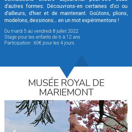
d’autres formes. Découvrons-en certaines d’ici ou
d’ailleurs, d’hier et de maintenant. Goûtons, plions,
modelons, dessinons… en un mot expérimentons !
Du mardi 5 au vendredi 8 juillet 2022
Stage pour les enfants de 6 à 12 ans
Participation : 60€ pour les 4 jours.
MUSÉE ROYAL DE
MARIEMONT