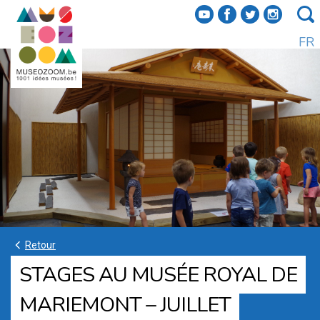
f
a
b
e
FR
k
Retour
STAGES AU MUSÉE ROYAL DE
MARIEMONT – JUILLET