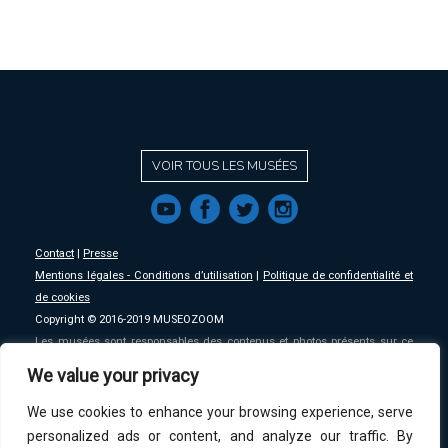
VOIR TOUS LES MUSÉES
f
a
b
e
Contact
|
Presse
Mentions légales - Conditions d’utilisation
|
Politique de confidentialité et
de cookies
Copyright © 2016-2019 MUSEOZOOM
Les musées sont responsables des contenus et photos présents sur ce
site, MSW se décharge de toute responsabilité sur ceux-ci.
We value your privacy
We use cookies to enhance your browsing experience, serve
An initative of
MSW
.
personalized ads or content, and analyze our traffic. By