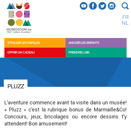
f
a
b
e
FR
NL
STIMULER LES PAPILLES
AMUSER LES ENFANTS
OFFRIR UN CADEAU
PRENDRE L'AIR
SE LAISSER SURPRENDRE
ORGANISER UN ÉVÉNEMENT
PLUZZ
L’aventure commence avant ta visite dans un musée!
« Pluzz » c’est la rubrique bonus de Marmaille&Co!
Concours, jeux, bricolages ou encore dessins t’y
attendent! Bon amusement!