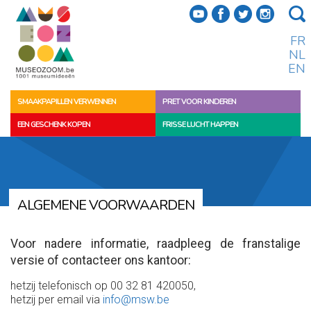
f
a
b
e
FR
NL
EN
SMAAKPAPILLEN VERWENNEN
PRET VOOR KINDEREN
EEN GESCHENK KOPEN
FRISSE LUCHT HAPPEN
LAAT JE VERRASSEN
EEN ACTIVITEIT ORGANISEREN
ALGEMENE VOORWAARDEN
Voor nadere informatie, raadpleeg de franstalige
versie of contacteer ons kantoor:
hetzij telefonisch op 00 32 81 420050,
hetzij per email via
info@msw.be