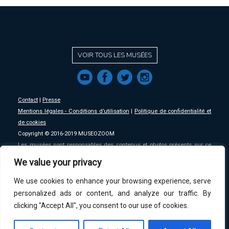
VOIR TOUS LES MUSÉES
f
a
b
e
Contact
|
Presse
Mentions légales - Conditions d’utilisation
|
Politique de confidentialité et
de cookies
Copyright © 2016-2019 MUSEOZOOM
Les musées sont responsables des contenus et photos présents sur ce
site, MSW se décharge de toute responsabilité sur ceux-ci.
We value your privacy
We use cookies to enhance your browsing experience, serve
An initative of
MSW
.
personalized ads or content, and analyze our traffic. By
clicking "Accept All", you consent to our use of cookies.