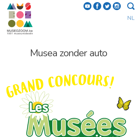
f
a
b
e
NL
Musea zonder auto