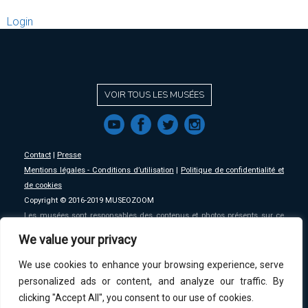
Login
VOIR TOUS LES MUSÉES
f
a
b
e
Contact
|
Presse
Mentions légales - Conditions d’utilisation
|
Politique de confidentialité et
de cookies
Copyright © 2016-2019 MUSEOZOOM
Les musées sont responsables des contenus et photos présents sur ce
site, MSW se décharge de toute responsabilité sur ceux-ci.
We value your privacy
We use cookies to enhance your browsing experience, serve
An initative of
MSW
.
personalized ads or content, and analyze our traffic. By
clicking "Accept All", you consent to our use of cookies.