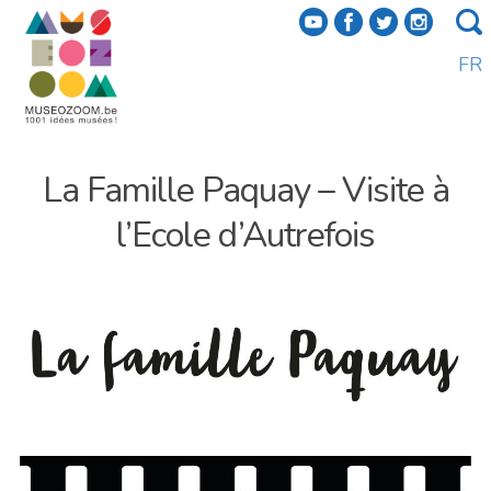
f
a
b
e
FR
La Famille Paquay – Visite à
l’Ecole d’Autrefois