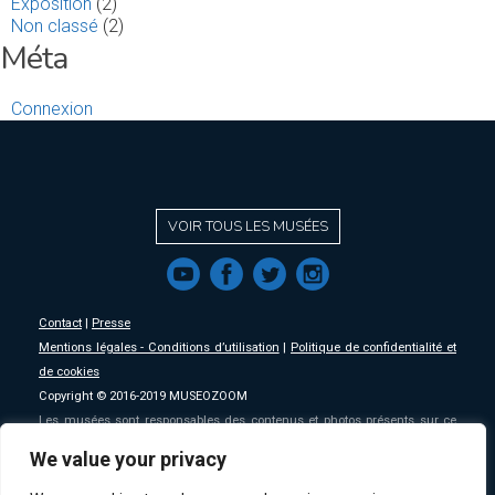
Exposition
(2)
Non classé
(2)
Méta
Connexion
VOIR TOUS LES MUSÉES
f
a
b
e
Contact
|
Presse
Mentions légales - Conditions d’utilisation
|
Politique de confidentialité et
de cookies
Copyright © 2016-2019 MUSEOZOOM
Les musées sont responsables des contenus et photos présents sur ce
site, MSW se décharge de toute responsabilité sur ceux-ci.
We value your privacy