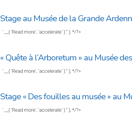
Stage au Musée de la Grande Arden
'.__( 'Read more', 'accelerate' ).'' ); */?>
« Quête à l’Arboretum » au Musée des
'.__( 'Read more', 'accelerate' ).'' ); */?>
Stage « Des fouilles au musée » au 
'.__( 'Read more', 'accelerate' ).'' ); */?>