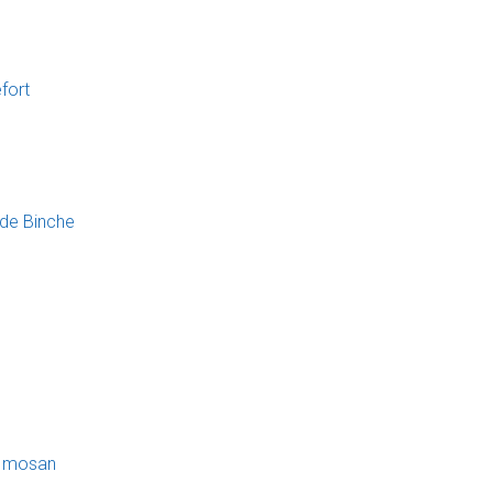
fort
 de Binche
al mosan