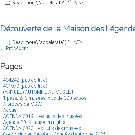
'.__( 'Read more', 'accelerate' ).'' ); */?>
Découverte de la Maison des Légend
'.__( 'Read more', 'accelerate' ).'' ); */?>
← Précédent
Pages
#34242 (pas de titre)
#31970 (pas de titre)
(ANNULÉ) AUTOMNE AU MUSÉE !
1 pass, 243 musées, plus de 300 expos
A propos de MSW
Accueil
AGENDA 2019 : Les nuits des musées
Agenda 2019: museum nights
AGENDA 2020: Les nuits des musées
Cocooning au musée – Congés d’automne 2025