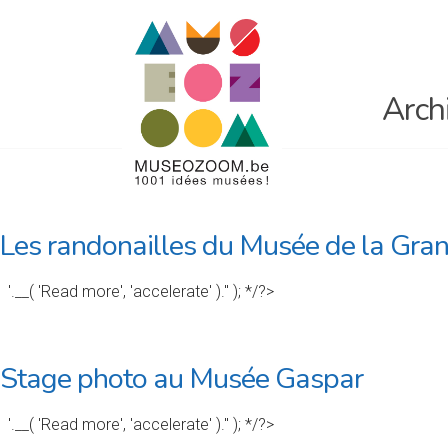
Arch
Les randonailles du Musée de la Gra
'.__( 'Read more', 'accelerate' ).'' ); */?>
Stage photo au Musée Gaspar
'.__( 'Read more', 'accelerate' ).'' ); */?>