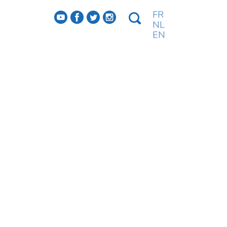
FR
f
a
b
e
NL
EN