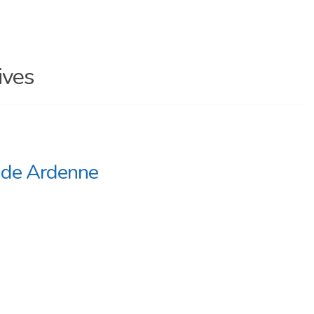
ives
nde Ardenne