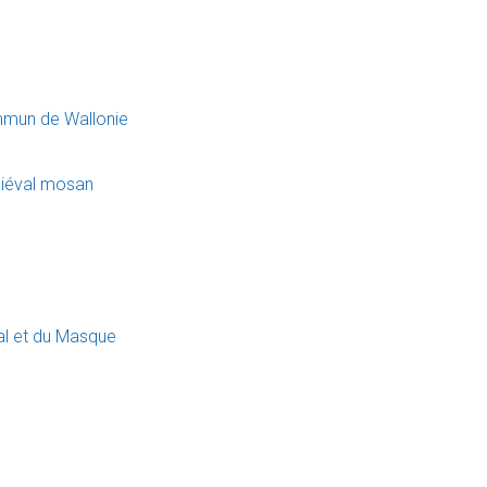
mmun de Wallonie
diéval mosan
val et du Masque