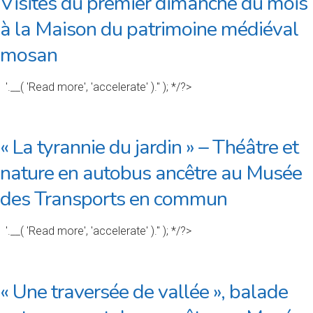
Visites du premier dimanche du mois
à la Maison du patrimoine médiéval
mosan
'.__( 'Read more', 'accelerate' ).'' ); */?>
« La tyrannie du jardin » – Théâtre et
nature en autobus ancêtre au Musée
des Transports en commun
'.__( 'Read more', 'accelerate' ).'' ); */?>
« Une traversée de vallée », balade