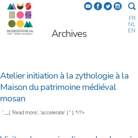
f
a
b
e
FR
NL
EN
Archives
Atelier initiation à la zythologie à la
Maison du patrimoine médiéval
mosan
'.__( 'Read more', 'accelerate' ).'' ); */?>