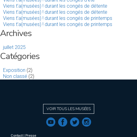
Viens t’a(musées) ! durant les congés de détente
Viens t’a(musées) ! durant les congés de détente
Viens t’a(musées) ! durant les congés de printemps
Viens t’a(musées) ! durant les congés de printemps
Archives
juillet 2025
Catégories
Exposition
(2)
Non classé
(2)
VOIR TOUS LES MUSÉES
f
a
b
e
Contact
|
Presse