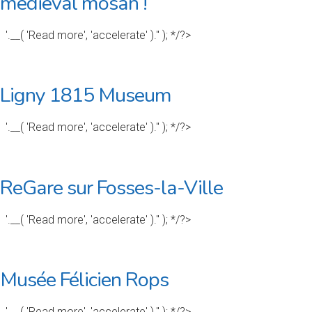
médiéval mosan !
'.__( 'Read more', 'accelerate' ).'' ); */?>
Ligny 1815 Museum
'.__( 'Read more', 'accelerate' ).'' ); */?>
ReGare sur Fosses-la-Ville
'.__( 'Read more', 'accelerate' ).'' ); */?>
Musée Félicien Rops
'.__( 'Read more', 'accelerate' ).'' ); */?>