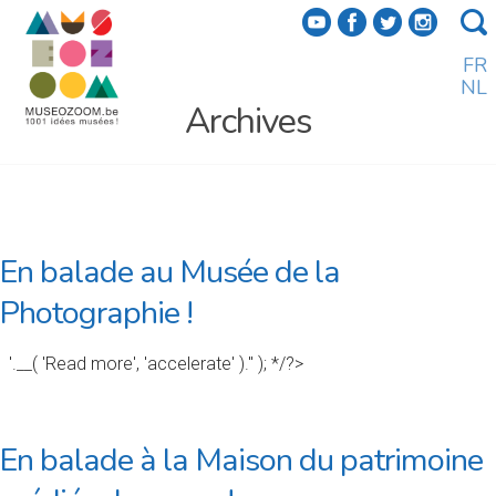
f
a
b
e
FR
NL
Archives
En balade au Musée de la
Photographie !
'.__( 'Read more', 'accelerate' ).'' ); */?>
En balade à la Maison du patrimoine