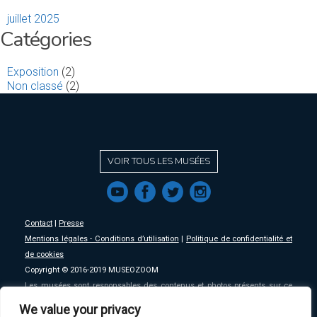
juillet 2025
Catégories
Exposition
(2)
Non classé
(2)
VOIR TOUS LES MUSÉES
f
a
b
e
Contact
|
Presse
Mentions légales - Conditions d’utilisation
|
Politique de confidentialité et
de cookies
Copyright © 2016-2019 MUSEOZOOM
Les musées sont responsables des contenus et photos présents sur ce
site, MSW se décharge de toute responsabilité sur ceux-ci.
We value your privacy