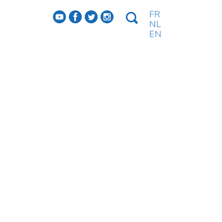
FR
f
a
b
e
NL
EN