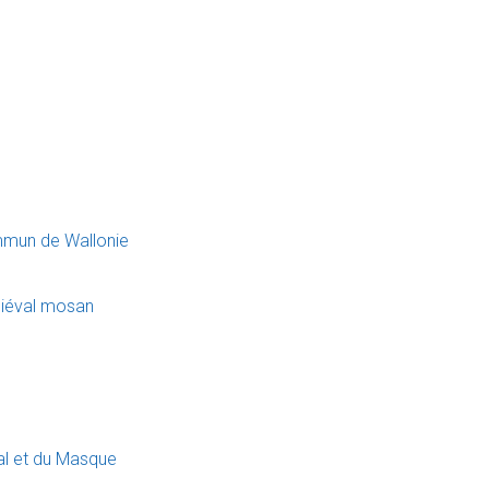
mmun de Wallonie
diéval mosan
val et du Masque