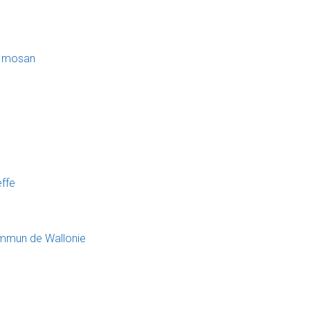
al mosan
effe
ommun de Wallonie