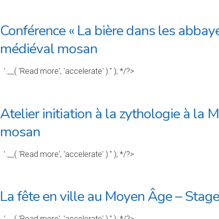
Conférence « La bière dans les abbay
médiéval mosan
'.__( 'Read more', 'accelerate' ).'' ); */?>
Atelier initiation à la zythologie à l
mosan
'.__( 'Read more', 'accelerate' ).'' ); */?>
La fête en ville au Moyen Âge – Stage
'.__( 'Read more', 'accelerate' ).'' ); */?>