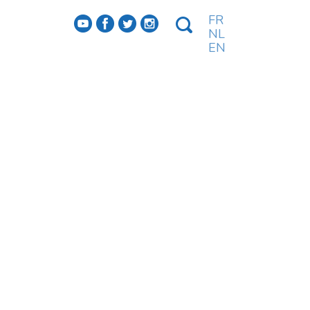
FR
f
a
b
e
NL
EN