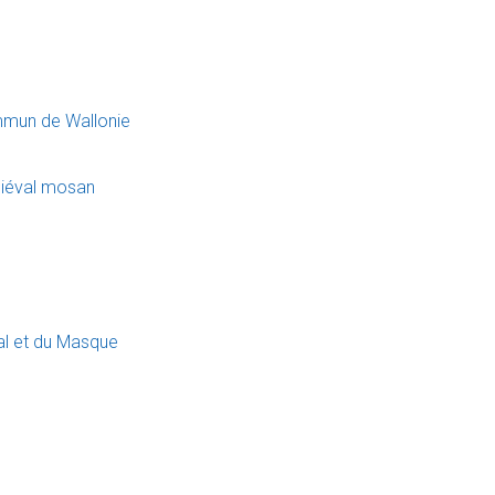
mmun de Wallonie
diéval mosan
val et du Masque