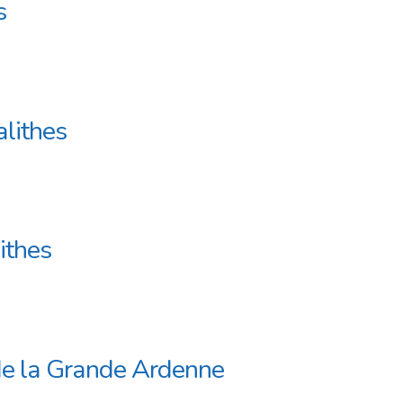
s
lithes
ithes
 de la Grande Ardenne