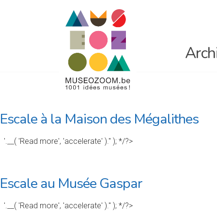
Arch
Escale à la Maison des Mégalithes
'.__( 'Read more', 'accelerate' ).'' ); */?>
Escale au Musée Gaspar
'.__( 'Read more', 'accelerate' ).'' ); */?>