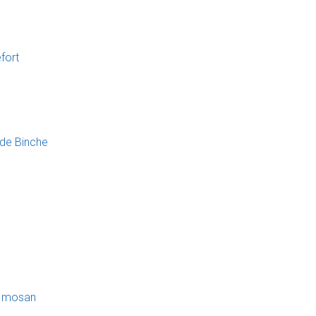
fort
 de Binche
al mosan