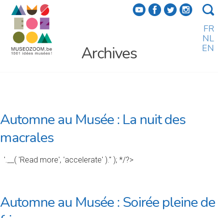
f
a
b
e
FR
NL
EN
Archives
Automne au Musée : La nuit des
macrales
'.__( 'Read more', 'accelerate' ).'' ); */?>
Automne au Musée : Soirée pleine de