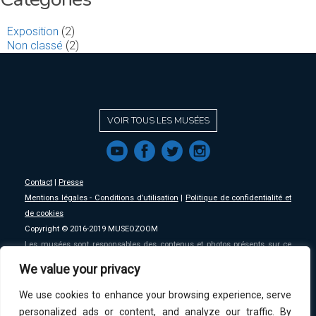
Exposition
(2)
Non classé
(2)
VOIR TOUS LES MUSÉES
f
a
b
e
Contact
|
Presse
Mentions légales - Conditions d’utilisation
|
Politique de confidentialité et
de cookies
Copyright © 2016-2019 MUSEOZOOM
Les musées sont responsables des contenus et photos présents sur ce
site, MSW se décharge de toute responsabilité sur ceux-ci.
We value your privacy
We use cookies to enhance your browsing experience, serve
An initative of
MSW
.
personalized ads or content, and analyze our traffic. By