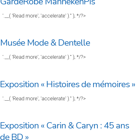
GardeRobe MannekenPis
'.__( 'Read more', 'accelerate' ).'' ); */?>
Musée Mode & Dentelle
'.__( 'Read more', 'accelerate' ).'' ); */?>
Exposition « Histoires de mémoires »
'.__( 'Read more', 'accelerate' ).'' ); */?>
Exposition « Carin & Caryn : 45 ans
de BD »