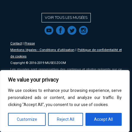
VOIR TOUS LES MUSÉES
f
a
b
e
Contact
|
Presse
Mentions légales - Conditions d’utilisation
|
Politique de confidentialité et
de cookies
Copyright © 2016-2019 MUSEOZOOM
Les musées sont responsables des contenus et photos présents sur ce
site, MSW se décharge de toute responsabilité sur ceux-ci.
We value your privacy
We use cookies to enhance your browsing experience, serve
An initative of
MSW
.
personalized ads or content, and analyze our traffic. By
clicking "Accept All", you consent to our use of cookies.
Customize
Reject All
Accept All