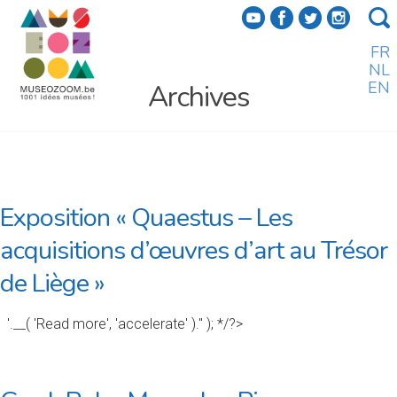
f
a
b
e
FR
NL
EN
Archives
Exposition « Quaestus – Les
acquisitions d’œuvres d’art au Trésor
de Liège »
'.__( 'Read more', 'accelerate' ).'' ); */?>