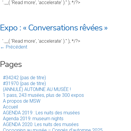
'.__( 'Read more', 'accelerate' ).'' ); */?>
Expo : « Conversations rêvées »
'.__( 'Read more', 'accelerate' ).'' ); */?>
← Précédent
Pages
#34242 (pas de titre)
#31970 (pas de titre)
(ANNULÉ) AUTOMNE AU MUSÉE !
1 pass, 243 musées, plus de 300 expos
A propos de MSW
Accueil
AGENDA 2019 : Les nuits des musées
Agenda 2019: museum nights
AGENDA 2020: Les nuits des musées
Cocooning au musée – Congés d’automne 2025