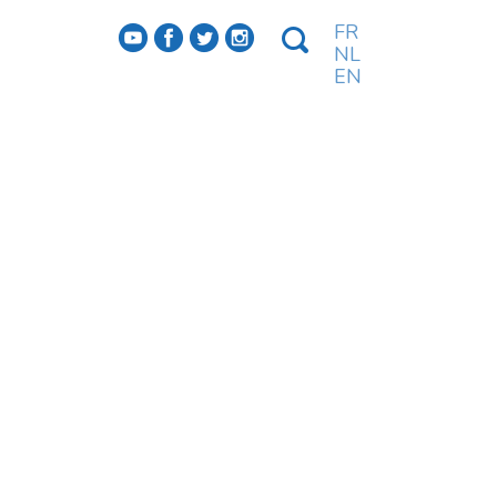
FR
f
a
b
e
NL
EN