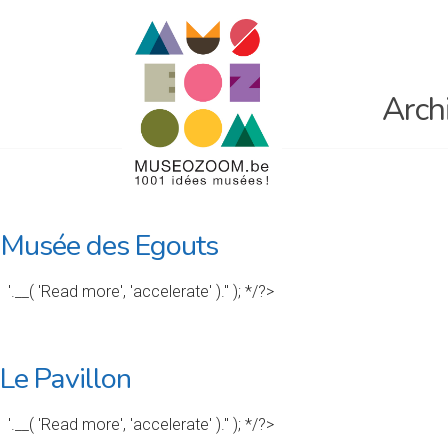
Arch
Musée des Egouts
'.__( 'Read more', 'accelerate' ).'' ); */?>
Le Pavillon
'.__( 'Read more', 'accelerate' ).'' ); */?>