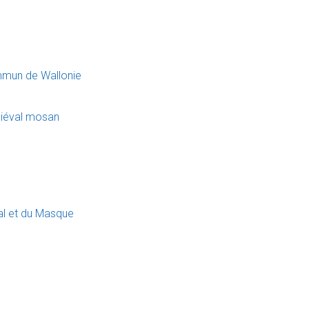
mmun de Wallonie
diéval mosan
val et du Masque