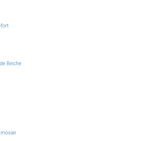
fort
 de Binche
al mosan