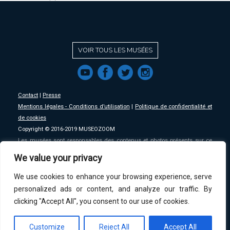
VOIR TOUS LES MUSÉES
f
a
b
e
Contact
|
Presse
Mentions légales - Conditions d’utilisation
|
Politique de confidentialité et
de cookies
Copyright © 2016-2019 MUSEOZOOM
Les musées sont responsables des contenus et photos présents sur ce
site, MSW se décharge de toute responsabilité sur ceux-ci.
We value your privacy
We use cookies to enhance your browsing experience, serve
An initative of
MSW
.
personalized ads or content, and analyze our traffic. By
clicking "Accept All", you consent to our use of cookies.
Customize
Reject All
Accept All