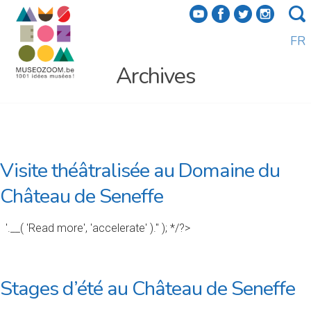
f
a
b
e
FR
Archives
Visite théâtralisée au Domaine du
Château de Seneffe
'.__( 'Read more', 'accelerate' ).'' ); */?>
Stages d’été au Château de Seneffe